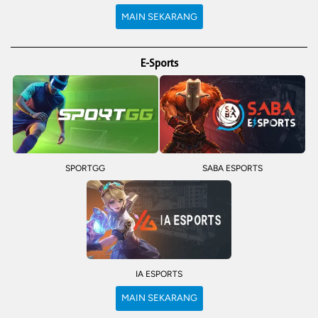
E-Sports
SPORTGG
SABA ESPORTS
IA ESPORTS